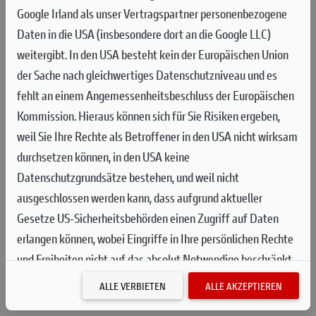
Google Irland als unser Vertragspartner personenbezogene
Daten in die USA (insbesondere dort an die Google LLC)
weitergibt. In den USA besteht kein der Europäischen Union
der Sache nach gleichwertiges Datenschutzniveau und es
fehlt an einem Angemessenheitsbeschluss der Europäischen
Kommission. Hieraus können sich für Sie Risiken ergeben,
weil Sie Ihre Rechte als Betroffener in den USA nicht wirksam
durchsetzen können, in den USA keine
Datenschutzgrundsätze bestehen, und weil nicht
ausgeschlossen werden kann, dass aufgrund aktueller
Gesetze US-Sicherheitsbehörden einen Zugriff auf Daten
erlangen können, wobei Eingriffe in Ihre persönlichen Rechte
und Freiheiten nicht auf das absolut Notwendige beschränkt
sind.
Sollten Sie das Setzen von Cookies für Marketingzwecke
ALLE VERBIETEN
ALLE AKZEPTIEREN
oder Leistungscookies auch für US-Dienstleister erlauben,